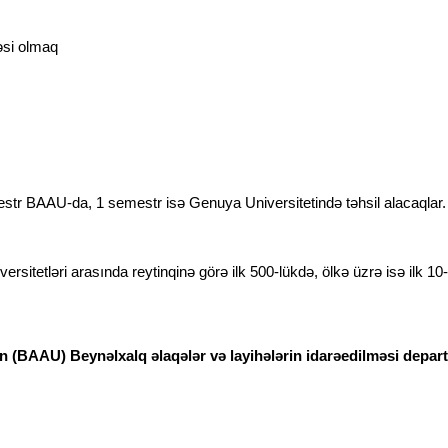
bəsi olmaq
str BAAU-da, 1 semestr isə Genuya Universitetində təhsil alacaqlar. Tə
tetləri arasında reytinqinə görə ilk 500-lükdə, ölkə üzrə isə ilk 10-
in (BAAU) Beynəlxalq əlaqələr və layihələrin idarəedilməsi depar