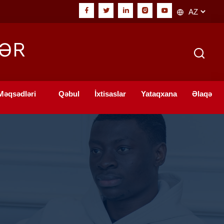
ƏR
 Məqsədləri
Qəbul
İxtisaslar
Yataqxana
Əlaqə