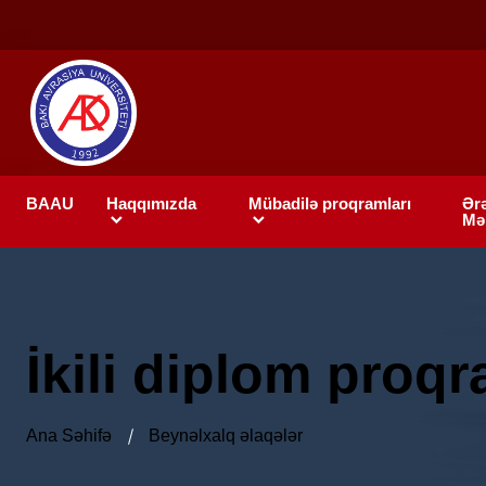
BAAU
Haqqımızda
Mübadilə proqramları
Ər
Mə
İkili diplom proqr
Ana Səhifə
Beynəlxalq əlaqələr