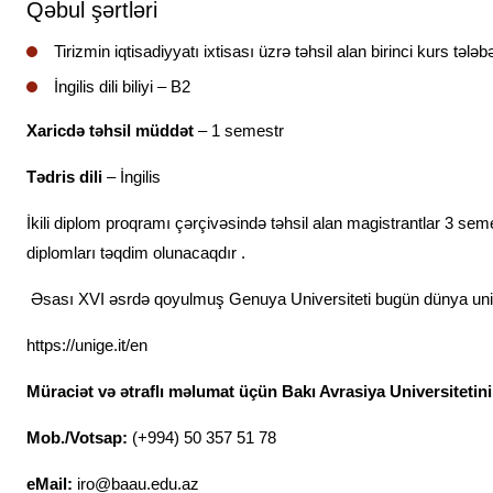
Qəbul şərtləri
Tirizmin iqtisadiyyatı ixtisası üzrə təhsil alan birinci kurs tələ
İngilis dili biliyi – B2
Xaricdə təhsil müddət
– 1 semestr
Tədris dili
– İngilis
İkili diplom proqramı çərçivəsində təhsil alan magistrantlar 3 seme
diplomları təqdim olunacaqdır .
Əsası XVI əsrdə qoyulmuş Genuya Universiteti bugün dünya universi
https://unige.it/en
Müraciət və ətraflı məlumat üçün Bakı Avrasiya Universitetin
Mob./Votsap:
(+994) 50 357 51 78
eMail:
iro@baau.edu.az