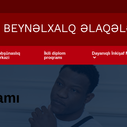
BEYNƏLXALQ ƏLAQƏL
əbşünaslıq
İkili diplom
Dayanıqlı İnkişaf
rkəzi
proqramı
amı