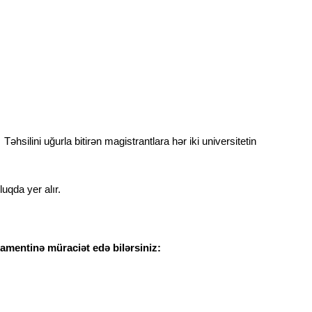
hsilini uğurla bitirən magistrantlara hər iki universitetin
luqda yer alır.
tamentinə müraciət edə bilərsiniz: